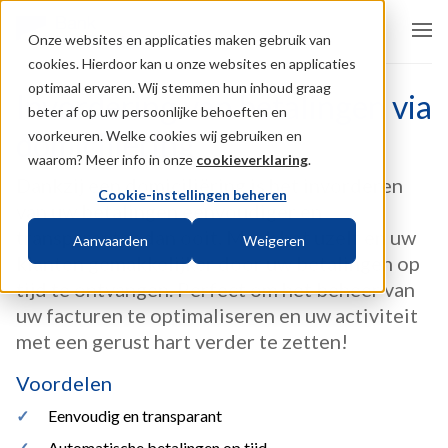
Onze websites en applicaties maken gebruik van
cookies. Hierdoor kan u onze websites en applicaties
optimaal ervaren. Wij stemmen hun inhoud graag
Invordering van betalingen via
beter af op uw persoonlijke behoeften en
domiciliëring
voorkeuren. Welke cookies wij gebruiken en
waarom? Meer info in onze
cookieverklaring
.
Dankzij een domiciliëring is het invorderen
Cookie-instellingen beheren
van uw betalingen eenvoudiger en
transparanter dan ooit. Maak het uzelf en uw
Aanvaarden
Weigeren
klanten gemakkelijker door uw betalingen op
tijd te ontvangen. Perfect om het beheer van
uw facturen te optimaliseren en uw activiteit
met een gerust hart verder te zetten!
Voordelen
Eenvoudig en transparant
Automatische betalingen op tijd