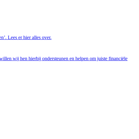
’. Lees er hier alles over.
illen wij hen hierbij ondersteunen en helpen om juiste financiële