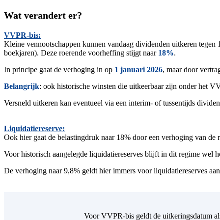
Wat verandert er?
VVPR-bis:
K
l
e
in
e vennootschappen kunnen vandaag dividenden uitkeren tegen 
boekjaren). Deze roerende voorheffing stijgt naar
18%
.
In principe gaat de verhoging in op
1 januari 2026
, maar door vertr
Belangrijk
: ook historische winsten die
uitkeerbaar
zijn onder het VV
Versneld uitkeren kan eventueel via een interim- of tussentijds dividen
Liquidatiereserve:
Ook hier gaat de belastingdruk naar
18% door een verhoging van de r
Voor historisch aangelegde liquidatiereserves blijft in dit regime wel
De verhoging naar 9,8% geldt hier immers voor liquidatiereserves aa
Voor VVPR-bis geldt de uitkeringsdatum als 