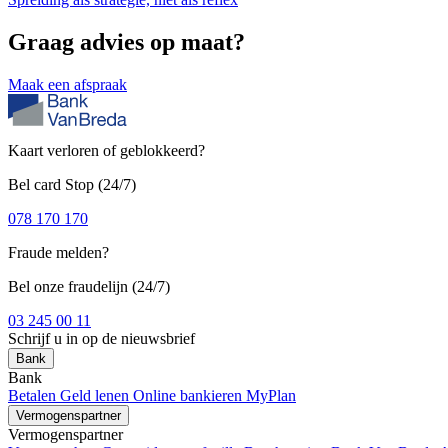
Graag
advies op maat
?
Maak een afspraak
Kaart verloren of geblokkeerd?
Bel card Stop (24/7)
078 170 170
Fraude melden?
Bel onze fraudelijn (24/7)
03 245 00 11
Schrijf u in op de nieuwsbrief
Bank
Bank
Betalen
Geld lenen
Online bankieren
MyPlan
Vermogenspartner
Vermogenspartner