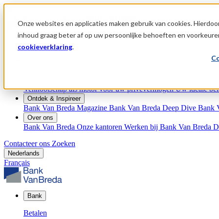
Skip to content
Al klant?
Meld u aan op
VanBredaOnline
Onze websites en applicaties maken gebruik van cookies. Hierdoor
inhoud graag beter af op uw persoonlijke behoeften en voorkeure
Menu
cookieverklaring
.
Co
Bank
Betalen
Geld lenen
Online bankieren
Vermogenspartner
Vennootschap als motor voor uw privévermogen
Uw ideale bel
Ontdek & Inspireer
Bank Van Breda Magazine
Bank Van Breda Deep Dive
Bank 
Over ons
Bank Van Breda
Onze kantoren
Werken bij Bank Van Breda
D
Contacteer ons
Zoeken
Nederlands
Français
Bank
Betalen