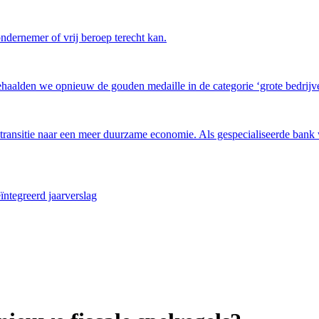
ndernemer of vrij beroep terecht kan.
haalden we opnieuw de gouden medaille in de categorie ‘grote bedrijven
 transitie naar een meer duurzame economie. Als gespecialiseerde bank w
ïntegreerd jaarverslag