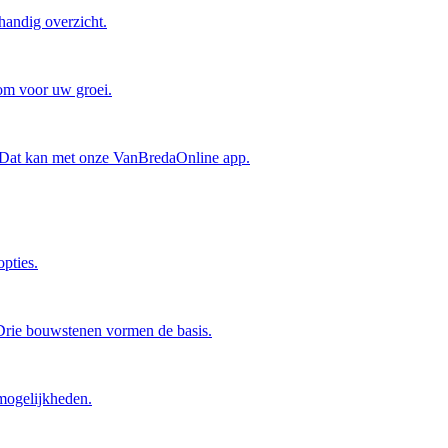
handig overzicht.
oom voor uw groei.
? Dat kan met onze VanBredaOnline app.
pties.
 Drie bouwstenen vormen de basis.
mogelijkheden.