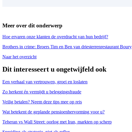
Meer over dit onderwerp
Hoe ervaren onze klanten de overdracht van hun bedrijf?
Brothers in crime: Broers Tim en Ben van driesterrenrestaurant Boury
Naar het overzicht
Dit interesseert u ongetwijfeld ook
Een verhaal van vertrouwen, groei en loslaten
Zo herkent én vermijdt u beleggingsfraude
Veilig betalen? Neem deze tips mee op reis
Wat betekent de geplande pensioenhervorming voor u?
Teheran vs Wall Street: oorlog met Iran, markten op scherp
Spreiding als strategie, niet als reflex