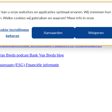
 kan u onze websites en applicaties optimaal ervaren. Wij stemmen hun
n. Welke cookies wij gebruiken en waarom? Meer info in onze
okie-instellingen
Aanvaarden
Weigeren
beheren
eggingsportefeuille
Bescherming
Financieel en vermogensadvies
Van Breda podcast
Bank Van Breda blog
uurzaam (ESG)
Financiële informatie