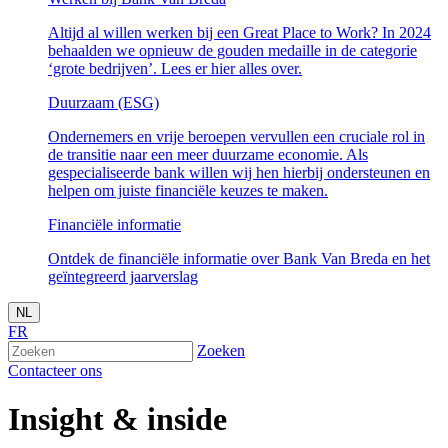
Altijd al willen werken bij een Great Place to Work? In 2024
behaalden we opnieuw de gouden medaille in de categorie
‘grote bedrijven’. Lees er hier alles over.
Duurzaam (ESG)
Ondernemers en vrije beroepen vervullen een cruciale rol in
de transitie naar een meer duurzame economie. Als
gespecialiseerde bank willen wij hen hierbij ondersteunen en
helpen om juiste financiële keuzes te maken.
Financiële informatie
Ontdek de financiële informatie over Bank Van Breda en het
geïntegreerd jaarverslag
NL
FR
Zoeken
Contacteer ons
Insight &
inside