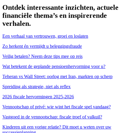
Ontdek interessante inzichten, actuele
financiële thema’s en inspirerende
verhalen.
Een verhaal van vertrouwen, groei en loslaten
Zo herkent én vermijdt u beleggingsfraude
Veilig betalen? Neem deze tips mee op reis
Wat betekent de geplande pensioenhervorming voor u?
Teheran vs Wall Street: oorlog met Iran, markten op scherp
Spreiding als strategie, niet als reflex
2026 fiscale hervormingen 2025-2026
Vennootschap of privé: wie wint het fiscale spel vandaag?
Vastgoed in de vennootschap: fiscale troef of valkuil?
Kinderen uit een vorige relatie? Dit moet u weten over uw
successieplanning