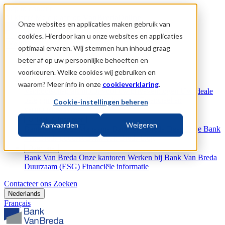
Skip to content
Al klant?
Meld u aan op
VanBredaOnline
Onze websites en applicaties maken gebruik van
cookies. Hierdoor kan u onze websites en applicaties
Menu
optimaal ervaren. Wij stemmen hun inhoud graag
beter af op uw persoonlijke behoeften en
Bank
Betalen
Geld lenen
Online bankieren
voorkeuren. Welke cookies wij gebruiken en
Vermogenspartner
waarom? Meer info in onze
cookieverklaring
.
Vennootschap als motor voor uw privévermogen
Uw ideale
beleggingsportefeuille
Bescherming
Financieel en
Cookie-instellingen beheren
vermogensadvies
Ontdek & Inspireer
Aanvaarden
Weigeren
Bank Van Breda Magazine
Bank Van Breda Deep Dive
Bank
Van Breda podcast
Bank Van Breda blog
Over ons
Bank Van Breda
Onze kantoren
Werken bij Bank Van Breda
Duurzaam (ESG)
Financiële informatie
Contacteer ons
Zoeken
Nederlands
Français