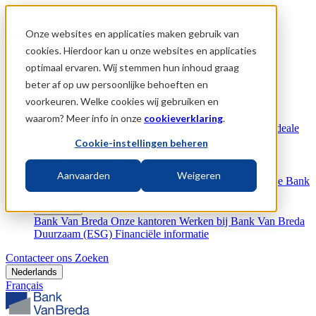
Skip to content
Al klant?
Meld u aan op
VanBredaOnline
Onze websites en applicaties maken gebruik van
cookies. Hierdoor kan u onze websites en applicaties
Menu
optimaal ervaren. Wij stemmen hun inhoud graag
beter af op uw persoonlijke behoeften en
Bank
Betalen
Geld lenen
Online bankieren
voorkeuren. Welke cookies wij gebruiken en
Vermogenspartner
waarom? Meer info in onze
cookieverklaring
.
Vennootschap als motor voor uw privévermogen
Uw ideale
beleggingsportefeuille
Bescherming
Financieel en
Cookie-instellingen beheren
vermogensadvies
Ontdek & Inspireer
Aanvaarden
Weigeren
Bank Van Breda Magazine
Bank Van Breda Deep Dive
Bank
Van Breda podcast
Bank Van Breda blog
Over ons
Bank Van Breda
Onze kantoren
Werken bij Bank Van Breda
Duurzaam (ESG)
Financiële informatie
Contacteer ons
Zoeken
Nederlands
Français