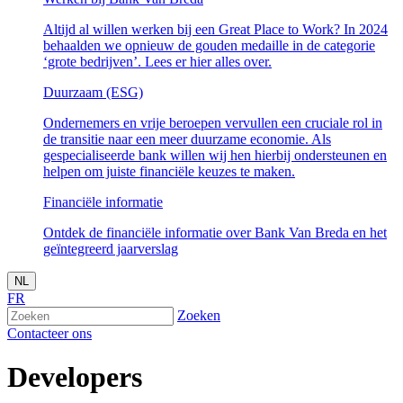
Altijd al willen werken bij een Great Place to Work? In 2024
behaalden we opnieuw de gouden medaille in de categorie
‘grote bedrijven’. Lees er hier alles over.
Duurzaam (ESG)
Ondernemers en vrije beroepen vervullen een cruciale rol in
de transitie naar een meer duurzame economie. Als
gespecialiseerde bank willen wij hen hierbij ondersteunen en
helpen om juiste financiële keuzes te maken.
Financiële informatie
Ontdek de financiële informatie over Bank Van Breda en het
geïntegreerd jaarverslag
NL
FR
Zoeken
Contacteer ons
Developers