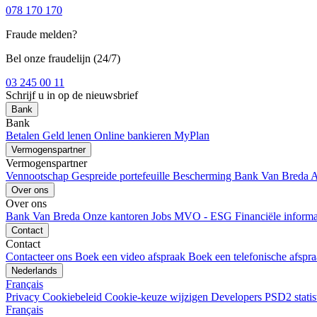
078 170 170
Fraude melden?
Bel onze fraudelijn (24/7)
03 245 00 11
Schrijf u in op de nieuwsbrief
Bank
Bank
Betalen
Geld lenen
Online bankieren
MyPlan
Vermogenspartner
Vermogenspartner
Vennootschap
Gespreide portefeuille
Bescherming
Bank Van Breda 
Over ons
Over ons
Bank Van Breda
Onze kantoren
Jobs
MVO - ESG
Financiële inform
Contact
Contact
Contacteer ons
Boek een video afspraak
Boek een telefonische afspr
Nederlands
Français
Privacy
Cookiebeleid
Cookie-keuze wijzigen
Developers
PSD2 stati
Français