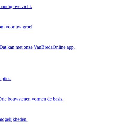
handig overzicht.
oom voor uw groei.
? Dat kan met onze VanBredaOnline app.
pties.
 Drie bouwstenen vormen de basis.
mogelijkheden.