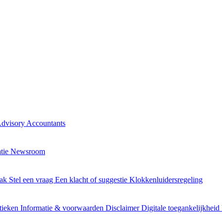
Advisory
Accountants
atie
Newsroom
aak
Stel een vraag
Een klacht of suggestie
Klokkenluidersregeling
stieken
Informatie & voorwaarden
Disclaimer
Digitale toegankelijkheid