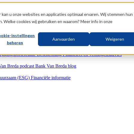
 kan u onze websites en applicaties optimaal ervaren. Wij stemmen hun
n. Welke cookies wij gebruiken en waarom? Meer info in onze
okie-instellingen
Aanvaarden
Weigeren
beheren
eggingsportefeuille
Bescherming
Financieel en vermogensadvies
Van Breda podcast
Bank Van Breda blog
uurzaam (ESG)
Financiële informatie