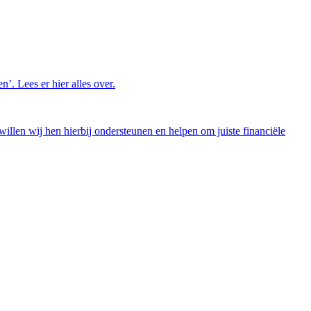
’. Lees er hier alles over.
illen wij hen hierbij ondersteunen en helpen om juiste financiële