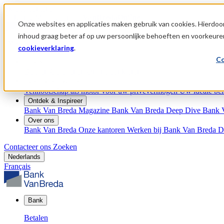
Skip to content
Al klant?
Meld u aan op
VanBredaOnline
Onze websites en applicaties maken gebruik van cookies. Hierdoor
inhoud graag beter af op uw persoonlijke behoeften en voorkeure
Menu
cookieverklaring
.
Co
Bank
Betalen
Geld lenen
Online bankieren
Vermogenspartner
Vennootschap als motor voor uw privévermogen
Uw ideale bel
Ontdek & Inspireer
Bank Van Breda Magazine
Bank Van Breda Deep Dive
Bank 
Over ons
Bank Van Breda
Onze kantoren
Werken bij Bank Van Breda
D
Contacteer ons
Zoeken
Nederlands
Français
Bank
Betalen