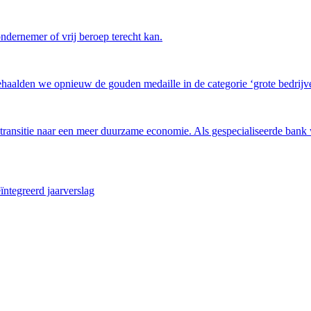
ndernemer of vrij beroep terecht kan.
haalden we opnieuw de gouden medaille in de categorie ‘grote bedrijven
 transitie naar een meer duurzame economie. Als gespecialiseerde bank w
ïntegreerd jaarverslag