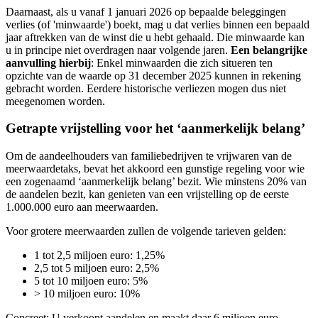
Daarnaast, als u vanaf 1 januari 2026 op bepaalde beleggingen
verlies (of 'minwaarde') boekt, mag u dat verlies binnen een bepaald
jaar aftrekken van de winst die u hebt gehaald. Die minwaarde kan
u in principe niet overdragen naar volgende jaren.
Een belangrijke
aanvulling hierbij
: Enkel minwaarden die zich situeren ten
opzichte van de waarde op 31 december 2025 kunnen in rekening
gebracht worden. Eerdere historische verliezen mogen dus niet
meegenomen worden.
Getrapte vrijstelling voor het ‘aanmerkelijk belang’
Om de aandeelhouders van familiebedrijven te vrijwaren van de
meerwaardetaks, bevat het akkoord een gunstige regeling voor wie
een zogenaamd ‘aanmerkelijk belang’ bezit. Wie minstens 20% van
de aandelen bezit, kan genieten van een vrijstelling op de eerste
1.000.000 euro aan meerwaarden.
Voor grotere meerwaarden zullen de volgende tarieven gelden:
1 tot 2,5 miljoen euro: 1,25%
2,5 tot 5 miljoen euro: 2,5%
5 tot 10 miljoen euro: 5%
> 10 miljoen euro: 10%
Concreet: U verkoopt aandelen en maakt daar 6 miljoen euro