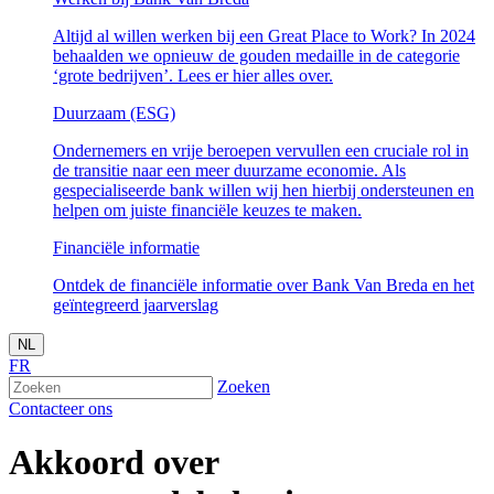
Altijd al willen werken bij een Great Place to Work? In 2024
behaalden we opnieuw de gouden medaille in de categorie
‘grote bedrijven’. Lees er hier alles over.
Duurzaam (ESG)
Ondernemers en vrije beroepen vervullen een cruciale rol in
de transitie naar een meer duurzame economie. Als
gespecialiseerde bank willen wij hen hierbij ondersteunen en
helpen om juiste financiële keuzes te maken.
Financiële informatie
Ontdek de financiële informatie over Bank Van Breda en het
geïntegreerd jaarverslag
NL
FR
Zoeken
Contacteer ons
Akkoord over