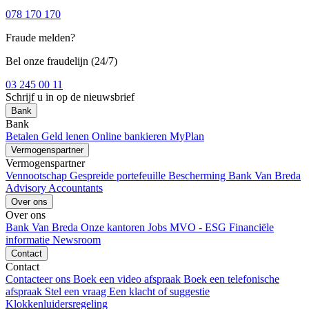
078 170 170
Fraude melden?
Bel onze fraudelijn (24/7)
03 245 00 11
Schrijf u in op de nieuwsbrief
Bank
Bank
Betalen
Geld lenen
Online bankieren
MyPlan
Vermogenspartner
Vermogenspartner
Vennootschap
Gespreide portefeuille
Bescherming
Bank Van Breda
Advisory
Accountants
Over ons
Over ons
Bank Van Breda
Onze kantoren
Jobs
MVO - ESG
Financiële
informatie
Newsroom
Contact
Contact
Contacteer ons
Boek een video afspraak
Boek een telefonische
afspraak
Stel een vraag
Een klacht of suggestie
Klokkenluidersregeling