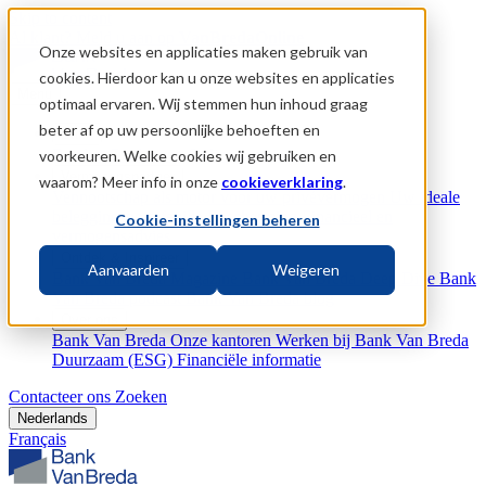
Skip to content
Al klant?
Meld u aan op
VanBredaOnline
Onze websites en applicaties maken gebruik van
cookies. Hierdoor kan u onze websites en applicaties
Menu
optimaal ervaren. Wij stemmen hun inhoud graag
beter af op uw persoonlijke behoeften en
Bank
Betalen
Geld lenen
Online bankieren
voorkeuren. Welke cookies wij gebruiken en
Vermogenspartner
waarom? Meer info in onze
cookieverklaring
.
Vennootschap als motor voor uw privévermogen
Uw ideale
beleggingsportefeuille
Bescherming
Financieel en
Cookie-instellingen beheren
vermogensadvies
Ontdek & Inspireer
Aanvaarden
Weigeren
Bank Van Breda Magazine
Bank Van Breda Deep Dive
Bank
Van Breda podcast
Bank Van Breda blog
Over ons
Bank Van Breda
Onze kantoren
Werken bij Bank Van Breda
Duurzaam (ESG)
Financiële informatie
Contacteer ons
Zoeken
Nederlands
Français