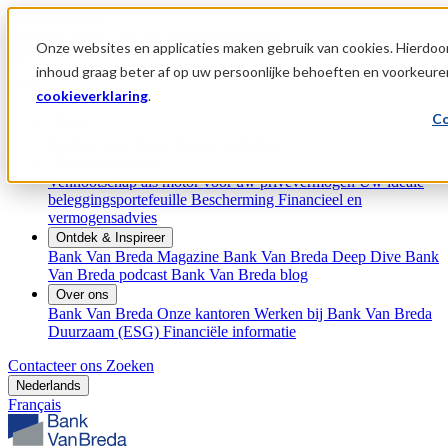
Skip to content
Al klant?
Meld u aan op
VanBredaOnline
Onze websites en applicaties maken gebruik van cookies. Hierdoor
inhoud graag beter af op uw persoonlijke behoeften en voorkeure
Menu
cookieverklaring
.
Co
Bank
Betalen
Geld lenen
Online bankieren
Vermogenspartner
Vennootschap als motor voor uw privévermogen
Uw ideale
beleggingsportefeuille
Bescherming
Financieel en
vermogensadvies
Ontdek & Inspireer
Bank Van Breda Magazine
Bank Van Breda Deep Dive
Bank
Van Breda podcast
Bank Van Breda blog
Over ons
Bank Van Breda
Onze kantoren
Werken bij Bank Van Breda
Duurzaam (ESG)
Financiële informatie
Contacteer ons
Zoeken
Nederlands
Français