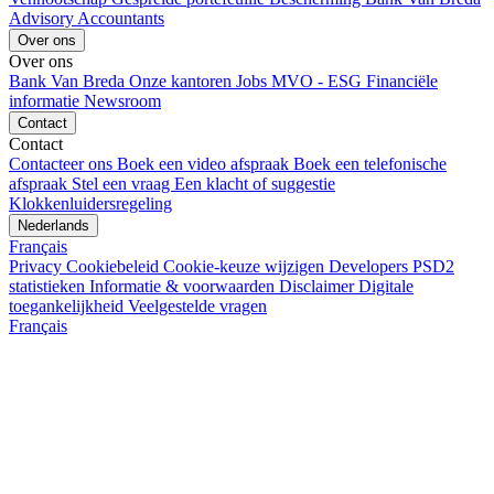
Advisory
Accountants
Over ons
Over ons
Bank Van Breda
Onze kantoren
Jobs
MVO - ESG
Financiële
informatie
Newsroom
Contact
Contact
Contacteer ons
Boek een video afspraak
Boek een telefonische
afspraak
Stel een vraag
Een klacht of suggestie
Klokkenluidersregeling
Nederlands
Français
Privacy
Cookiebeleid
Cookie-keuze wijzigen
Developers
PSD2
statistieken
Informatie & voorwaarden
Disclaimer
Digitale
toegankelijkheid
Veelgestelde vragen
Français