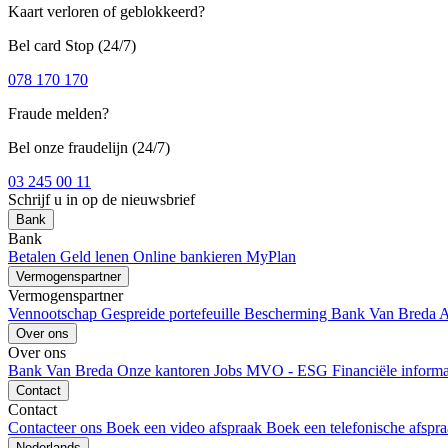
Kaart verloren of geblokkeerd?
Bel card Stop (24/7)
078 170 170
Fraude melden?
Bel onze fraudelijn (24/7)
03 245 00 11
Schrijf u in op de nieuwsbrief
Bank
Bank
Betalen
Geld lenen
Online bankieren
MyPlan
Vermogenspartner
Vermogenspartner
Vennootschap
Gespreide portefeuille
Bescherming
Bank Van Breda 
Over ons
Over ons
Bank Van Breda
Onze kantoren
Jobs
MVO - ESG
Financiële inform
Contact
Contact
Contacteer ons
Boek een video afspraak
Boek een telefonische afspr
Nederlands