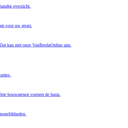
handig overzicht.
oom voor uw groei.
? Dat kan met onze VanBredaOnline app.
pties.
 Drie bouwstenen vormen de basis.
mogelijkheden.