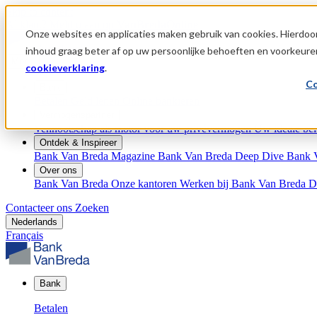
Skip to content
Al klant?
Meld u aan op
VanBredaOnline
Onze websites en applicaties maken gebruik van cookies. Hierdoor
inhoud graag beter af op uw persoonlijke behoeften en voorkeure
Menu
cookieverklaring
.
Co
Bank
Betalen
Geld lenen
Online bankieren
Vermogenspartner
Vennootschap als motor voor uw privévermogen
Uw ideale bel
Ontdek & Inspireer
Bank Van Breda Magazine
Bank Van Breda Deep Dive
Bank 
Over ons
Bank Van Breda
Onze kantoren
Werken bij Bank Van Breda
D
Contacteer ons
Zoeken
Nederlands
Français
Bank
Betalen