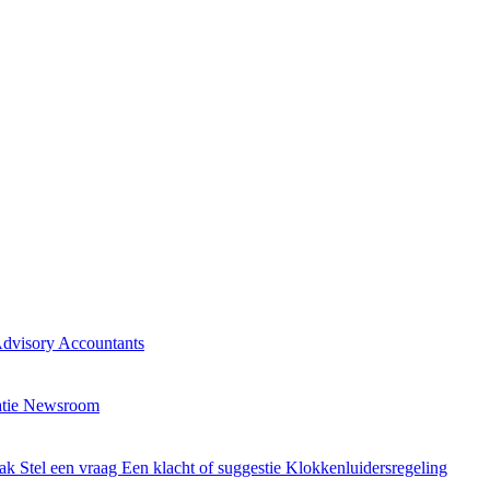
Advisory
Accountants
atie
Newsroom
aak
Stel een vraag
Een klacht of suggestie
Klokkenluidersregeling