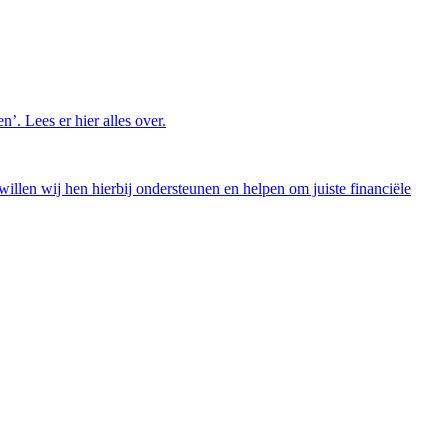
’. Lees er hier alles over.
illen wij hen hierbij ondersteunen en helpen om juiste financiële