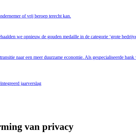
ndernemer of vrij beroep terecht kan.
haalden we opnieuw de gouden medaille in de categorie ‘grote bedrijven
 transitie naar een meer duurzame economie. Als gespecialiseerde bank w
ïntegreerd jaarverslag
rming van
privacy