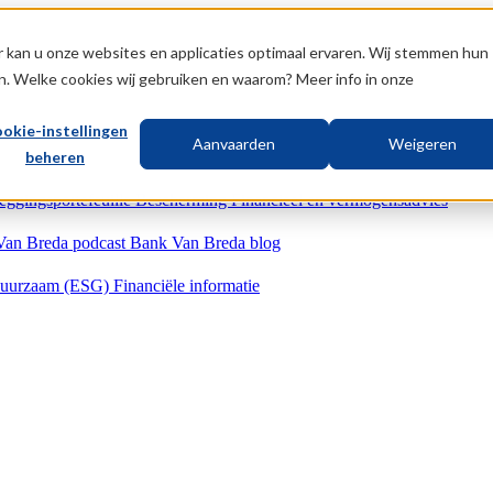
 kan u onze websites en applicaties optimaal ervaren. Wij stemmen hun
n. Welke cookies wij gebruiken en waarom? Meer info in onze
okie-instellingen
Aanvaarden
Weigeren
beheren
eggingsportefeuille
Bescherming
Financieel en vermogensadvies
Van Breda podcast
Bank Van Breda blog
uurzaam (ESG)
Financiële informatie