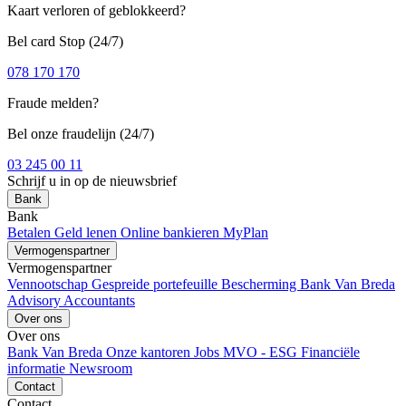
Kaart verloren of geblokkeerd?
Bel card Stop (24/7)
078 170 170
Fraude melden?
Bel onze fraudelijn (24/7)
03 245 00 11
Schrijf u in op de nieuwsbrief
Bank
Bank
Betalen
Geld lenen
Online bankieren
MyPlan
Vermogenspartner
Vermogenspartner
Vennootschap
Gespreide portefeuille
Bescherming
Bank Van Breda
Advisory
Accountants
Over ons
Over ons
Bank Van Breda
Onze kantoren
Jobs
MVO - ESG
Financiële
informatie
Newsroom
Contact
Contact