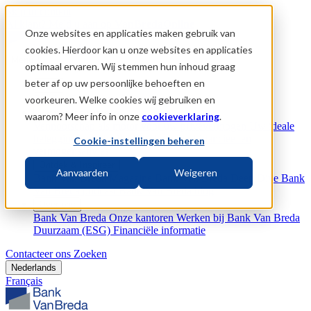
Skip to content
Al klant?
Meld u aan op
VanBredaOnline
Onze websites en applicaties maken gebruik van
cookies. Hierdoor kan u onze websites en applicaties
Menu
optimaal ervaren. Wij stemmen hun inhoud graag
beter af op uw persoonlijke behoeften en
Bank
Betalen
Geld lenen
Online bankieren
voorkeuren. Welke cookies wij gebruiken en
Vermogenspartner
waarom? Meer info in onze
cookieverklaring
.
Vennootschap als motor voor uw privévermogen
Uw ideale
beleggingsportefeuille
Bescherming
Financieel en
Cookie-instellingen beheren
vermogensadvies
Ontdek & Inspireer
Aanvaarden
Weigeren
Bank Van Breda Magazine
Bank Van Breda Deep Dive
Bank
Van Breda podcast
Bank Van Breda blog
Over ons
Bank Van Breda
Onze kantoren
Werken bij Bank Van Breda
Duurzaam (ESG)
Financiële informatie
Contacteer ons
Zoeken
Nederlands
Français