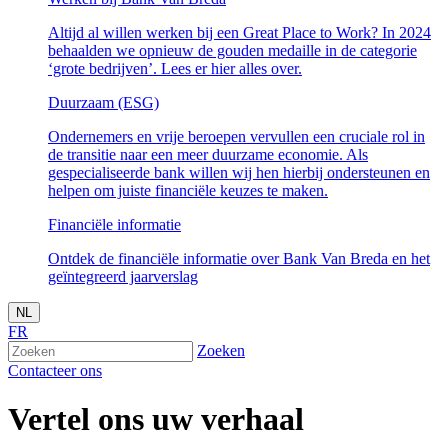
Altijd al willen werken bij een Great Place to Work? In 2024
behaalden we opnieuw de gouden medaille in de categorie
‘grote bedrijven’. Lees er hier alles over.
Duurzaam (ESG)
Ondernemers en vrije beroepen vervullen een cruciale rol in
de transitie naar een meer duurzame economie. Als
gespecialiseerde bank willen wij hen hierbij ondersteunen en
helpen om juiste financiële keuzes te maken.
Financiële informatie
Ontdek de financiële informatie over Bank Van Breda en het
geïntegreerd jaarverslag
NL
FR
Zoeken
Contacteer ons
Vertel ons uw verhaal