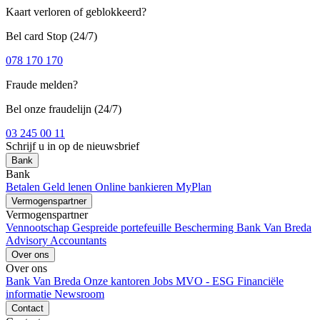
Kaart verloren of geblokkeerd?
Bel card Stop (24/7)
078 170 170
Fraude melden?
Bel onze fraudelijn (24/7)
03 245 00 11
Schrijf u in op de nieuwsbrief
Bank
Bank
Betalen
Geld lenen
Online bankieren
MyPlan
Vermogenspartner
Vermogenspartner
Vennootschap
Gespreide portefeuille
Bescherming
Bank Van Breda
Advisory
Accountants
Over ons
Over ons
Bank Van Breda
Onze kantoren
Jobs
MVO - ESG
Financiële
informatie
Newsroom
Contact