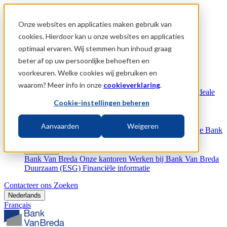
Skip to content
Al klant?
Meld u aan op
VanBredaOnline
Onze websites en applicaties maken gebruik van
cookies. Hierdoor kan u onze websites en applicaties
Menu
optimaal ervaren. Wij stemmen hun inhoud graag
beter af op uw persoonlijke behoeften en
Bank
Betalen
Geld lenen
Online bankieren
voorkeuren. Welke cookies wij gebruiken en
Vermogenspartner
waarom? Meer info in onze
cookieverklaring
.
Vennootschap als motor voor uw privévermogen
Uw ideale
beleggingsportefeuille
Bescherming
Financieel en
Cookie-instellingen beheren
vermogensadvies
Ontdek & Inspireer
Aanvaarden
Weigeren
Bank Van Breda Magazine
Bank Van Breda Deep Dive
Bank
Van Breda podcast
Bank Van Breda blog
Over ons
Bank Van Breda
Onze kantoren
Werken bij Bank Van Breda
Duurzaam (ESG)
Financiële informatie
Contacteer ons
Zoeken
Nederlands
Français