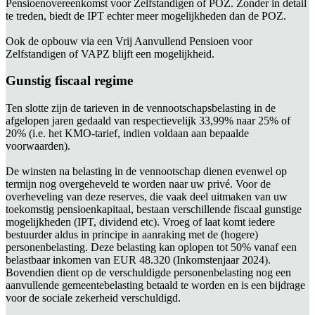
Pensioenovereenkomst voor Zelfstandigen of POZ. Zonder in detail
te treden, biedt de IPT echter meer mogelijkheden dan de POZ.
Ook de opbouw via een Vrij Aanvullend Pensioen voor
Zelfstandigen of VAPZ blijft een mogelijkheid.
Gunstig fiscaal regime
Ten slotte zijn de tarieven in de vennootschapsbelasting in de
afgelopen jaren gedaald van respectievelijk 33,99% naar 25% of
20% (i.e. het KMO-tarief, indien voldaan aan bepaalde
voorwaarden).
De winsten na belasting in de vennootschap dienen evenwel op
termijn nog overgeheveld te worden naar uw privé. Voor de
overheveling van deze reserves, die vaak deel uitmaken van uw
toekomstig pensioenkapitaal, bestaan verschillende fiscaal gunstige
mogelijkheden (IPT, dividend etc). Vroeg of laat komt iedere
bestuurder aldus in principe in aanraking met de (hogere)
personenbelasting. Deze belasting kan oplopen tot 50% vanaf een
belastbaar inkomen van EUR 48.320 (Inkomstenjaar 2024).
Bovendien dient op de verschuldigde personenbelasting nog een
aanvullende gemeentebelasting betaald te worden en is een bijdrage
voor de sociale zekerheid verschuldigd.