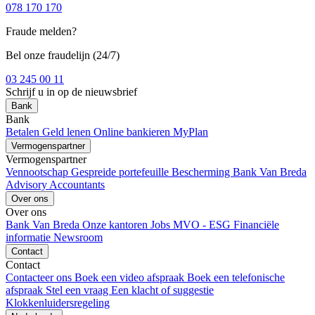
078 170 170
Fraude melden?
Bel onze fraudelijn (24/7)
03 245 00 11
Schrijf u in op de nieuwsbrief
Bank
Bank
Betalen
Geld lenen
Online bankieren
MyPlan
Vermogenspartner
Vermogenspartner
Vennootschap
Gespreide portefeuille
Bescherming
Bank Van Breda
Advisory
Accountants
Over ons
Over ons
Bank Van Breda
Onze kantoren
Jobs
MVO - ESG
Financiële
informatie
Newsroom
Contact
Contact
Contacteer ons
Boek een video afspraak
Boek een telefonische
afspraak
Stel een vraag
Een klacht of suggestie
Klokkenluidersregeling