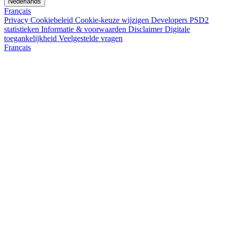
Nederlands
Français
Privacy
Cookiebeleid
Cookie-keuze wijzigen
Developers
PSD2
statistieken
Informatie & voorwaarden
Disclaimer
Digitale
toegankelijkheid
Veelgestelde vragen
Français