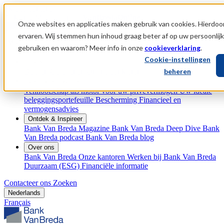
Skip to content
Al klant?
Meld u aan op
VanBredaOnline
Onze websites en applicaties maken gebruik van cookies. Hierdoor
ervaren. Wij stemmen hun inhoud graag beter af op uw persoonlij
Menu
gebruiken en waarom? Meer info in onze
cookieverklaring
.
Cookie-instellingen
Bank
Betalen
Geld lenen
Online bankieren
beheren
Vermogenspartner
Vennootschap als motor voor uw privévermogen
Uw ideale
beleggingsportefeuille
Bescherming
Financieel en
vermogensadvies
Ontdek & Inspireer
Bank Van Breda Magazine
Bank Van Breda Deep Dive
Bank
Van Breda podcast
Bank Van Breda blog
Over ons
Bank Van Breda
Onze kantoren
Werken bij Bank Van Breda
Duurzaam (ESG)
Financiële informatie
Contacteer ons
Zoeken
Nederlands
Français