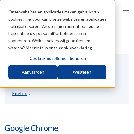
Onze websites en applicaties maken gebruik van
cookies. Hierdoor kan u onze websites en applicaties
optimaal ervaren. Wij stemmen hun inhoud graag
Ajouter VanBredaOnline à
beter af op uw persoonlijke behoeften en
vos favoris
voorkeuren. Welke cookies wij gebruiken en
waarom? Meer info in onze
cookieverklaring
.
Cookie-instellingen beheren
Google Chrome
Aanvaarden
Weigeren
Internet Explorer
Microsoft Edge
Firefox
Google Chrome